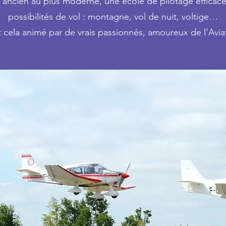
s ancien au plus moderne, une école de pilotage effica
possibilités de vol : montagne, vol de nuit, voltige…
 cela animé par de vrais passionnés, amoureux de l'Avia